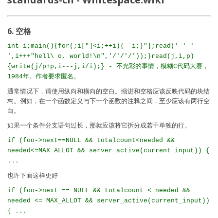
6. 空格
int i;main(){for(;i["]<i;++i){--i;}"];read('-'-'-
',i+++"hell\ o, world!\n",'/'/'/'));}read(j,i,p)
{write(j/p+p,i---j,i/i);} - 不光彩的事情，模糊C代码大赛，
1984年。作者要求匿名。
通常情况下，请使用纵向和横向的空白。缩进和空格应该反映代码的块结
构。例如，在一个函数定义与下一个函数的注释之间，至少应该有两行空
白。
如果一个条件分支语句过长，那就应该将它拆分成若干单独的行。
if (foo->next==NULL && totalcount<needed &&
needed<=MAX_ALLOT && server_active(current_input)) {
...
也许下面这样更好
if (foo->next == NULL && totalcount < needed &&
needed <= MAX_ALLOT && server_active(current_input))
{ ...