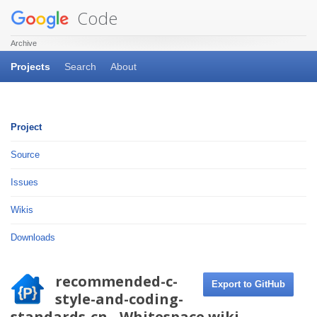
Code
Archive
Projects
Search
About
Project
Source
Issues
Wikis
Downloads
recommended-c-
Export to GitHub
style-and-coding-
standards-cn - Whitespace.wiki