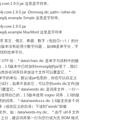
g4j-core-1.9.0.jar 这里是字符串。
4j-core-1.9.0.jar -Dmmseg.dic.path=./other-dic
mseg4j.example.Simple 这里是字符串。
j-core-1.9.0.jar
mseg4j.example.MaxWord 这里是字符串
处理 英文、俄文、希腊、数字（包括①㈠⒈）的分
版本没有处理小数字问题， 如ⅠⅡⅢ是单字分，字
c)中没找到也单字分。
TF-8)： * data/chars.dic 是单字与语料中的频
1.5版本中已经加到mmseg4j的jar里了，我们
然你在词库目录放这个文件可以覆盖它。 *
.dic 是单字的单位，默认读jar包里的，你也可以自定义
行，如果不喜欢它，可以空的units.dic文件(放
盖它。 * data/words.dic 是词库文件，一行一
用自己的，1.5版本使用 sogou 词库，1.0的版
的词库。 * data/wordsxxx.dic 1.6版支持多个词
目录（或你定义的目录）下读到"words"前缀
件。如：data/words-my.dic。 * 由于 utf-8 文件
M 之分，建议词库第一行为空行或为无 BOM 格式