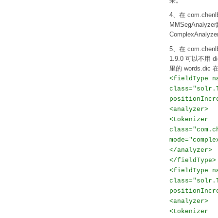
果。
4、在 com.chenl
MMSegAnalyz
ComplexAnalyzer
5、在 com.chenlb
1.9.0 可以不用 di
里的 words.dic 在
<fieldType n
class="solr.
positionIncr
<analyzer>
<tokenizer
class="com.c
mode="comple
</analyzer>
</fieldType>
<fieldType n
class="solr.
positionIncr
<analyzer>
<tokenizer