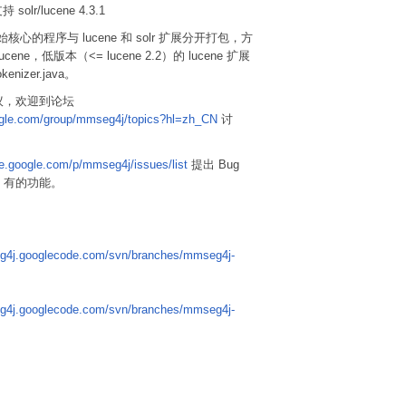
持 solr/lucene 4.3.1
.2 开始核心的程序与 lucene 和 solr 扩展分开打包，方
ene，低版本（<= lucene 2.2）的 lucene 扩展
nizer.java。
议，欢迎到论坛
oogle.com/group/mmseg4j/topics?hl=zh_CN
讨
de.google.com/p/mmseg4j/issues/list
提出 Bug
4j 有的功能。
eg4j.googlecode.com/svn/branches/mmseg4j-
eg4j.googlecode.com/svn/branches/mmseg4j-