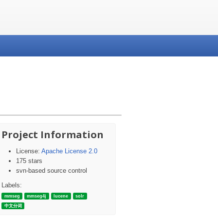
Project Information
License:
Apache License 2.0
175 stars
svn-based source control
Labels:
mmseg
mmseg4j
lucene
solr
中文分词