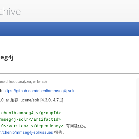
chive
eg4j
e chinese analyzer, or for solr
ub
https://github.com/chenlb/mmseg4j-solr
0.jar 兼容 lucene/solr [4.3.0, 4.7.1]
.chenlb.mmseg4j</groupId>
mmseg4j-solr</artifactId>
有问题优先
.0</version> </dependency>
om/chenlb/mmseg4j-solr/issues
报告。