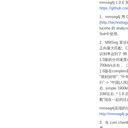
mmseg4j 1.8.
https://github.c
1、mmseg4j 用 C
(
http://technolog
lucene 的 analy
Solr中使用。
2、MMSeg 算法
正向最大匹配。C
识别率达到了 98
1.5版的分词速度si
700kb/s左右，（测
1.6版在comple
"很好|好听"; “中
行” -> "中国|人民|
右, simple 1
10M左右. * 1.8 
数”混在一起的过虑器
mmseg4j实现
http://mmseg4j.
3、在 com.che