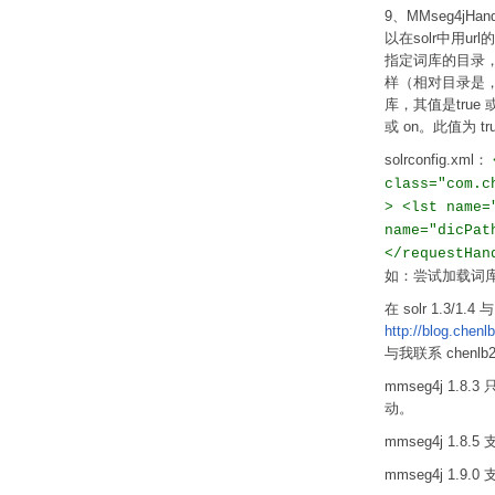
9、MMseg4jHan
以在solr中用ur
指定词库的目录，特性与
样（相对目录是，是相
库，其值是true 或
或 on。此值为 tr
solrconfig.xml：
class="com.c
> <lst name=
name="dicPat
</requestHa
如：尝试加载词
在 solr 1.3/1.
http://blog.chen
与我联系 chenlb20
mmseg4j 1.8.3
动。
mmseg4j 1.8.5 支
mmseg4j 1.9.0 支