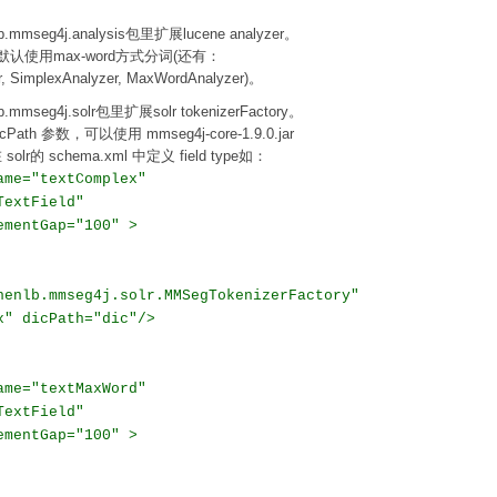
b.mmseg4j.analysis包里扩展lucene analyzer。
er默认使用max-word方式分词(还有：
, SimplexAnalyzer, MaxWordAnalyzer)。
.mmseg4j.solr包里扩展solr tokenizerFactory。
cPath 参数，可以使用 mmseg4j-core-1.9.0.jar
 solr的 schema.xml 中定义 field type如：
ame="textComplex"
TextField"
ementGap="100" >
henlb.mmseg4j.solr.MMSegTokenizerFactory"
x" dicPath="dic"/>
ame="textMaxWord"
TextField"
ementGap="100" >