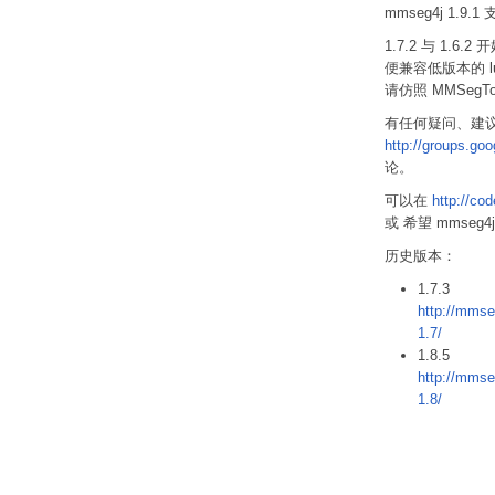
mmseg4j 1.9.1 支
1.7.2 与 1.6
便兼容低版本的 luc
请仿照 MMSegToke
有任何疑问、建
http://groups.g
论。
可以在
http://co
或 希望 mmseg
历史版本：
1.7.3
http://mms
1.7/
1.8.5
http://mms
1.8/