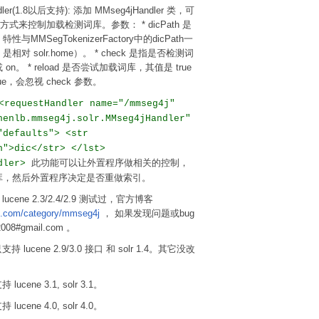
dler(1.8以后支持): 添加 MMseg4jHandler 类，可
l的方式来控制加载检测词库。参数： * dicPath 是
MMSegTokenizerFactory中的dicPath一
对 solr.home）。 * check 是指是否检测词
 on。 * reload 是否尝试加载词库，其值是 true
ue，会忽视 check 参数。
<requestHandler name="/mmseg4j"
henlb.mmseg4j.solr.MMseg4jHandler"
"defaults"> <str
h">dic</str> </lst>
此功能可以让外置程序做相关的控制，
ndler>
库，然后外置程序决定是否重做索引。
4 与 lucene 2.3/2.4/2.9 测试过，官方博客
lb.com/category/mmseg4j
， 如果发现问题或bug
08#gmail.com 。
 只支持 lucene 2.9/3.0 接口 和 solr 1.4。其它没改
持 lucene 3.1, solr 3.1。
持 lucene 4.0, solr 4.0。