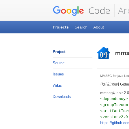
Code
Ar
Projects
Search
About
mms
Project
Source
Issues
MMSEG for java lucen
代码迁移到 Gith
Wikis
mmseg4j-solr-2.0.
Downloads
<dependency>
<groupId>com
<artifactId>
<version>2.0
https://github.c