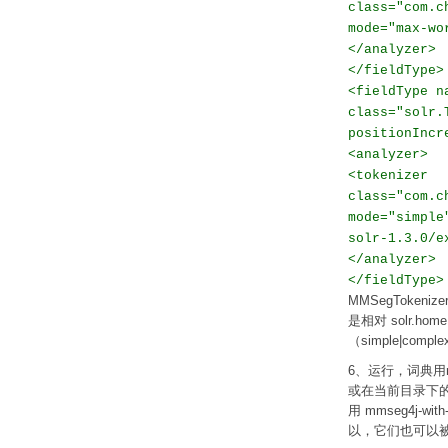
class="com.c
mode="max-wo
</analyzer>
</fieldType>
<fieldType n
class="solr.
positionIncr
<analyzer>
<tokenizer
class="com.c
mode="simple
solr-1.3.0/e
</analyzer>
</fieldType
MMSegToken
是相对 solr.h
（simple|comp
6、运行，词典用mms
或在当前目录下的da
用 mmseg4j-w
以，它们也可以