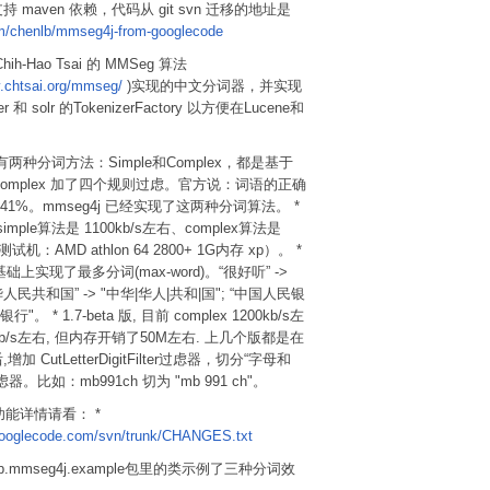
6 支持 maven 依赖，代码从 git svn 迁移的地址是
om/chenlb/mmseg4j-from-googlecode
hih-Hao Tsai 的 MMSeg 算法
y.chtsai.org/mmseg/
)实现的中文分词器，并实现
zer 和 solr 的TokenizerFactory 以方便在Lucene和
有两种分词方法：Simple和Complex，都是基于
omplex 加了四个规则过虑。官方说：词语的正确
.41%。mmseg4j 已经实现了这两种分词算法。 *
mple算法是 1100kb/s左右、complex算法是
试机：AMD athlon 64 2800+ 1G内存 xp）。 *
x基础上实现了最多分词(max-word)。“很好听” ->
华人民共和国” -> "中华|华人|共和|国"; “中国人民银
银行"。 * 1.7-beta 版, 目前 complex 1200kb/s左
900kb/s左右, 但内存开销了50M左右. 上几个版都是在
后,增加 CutLetterDigitFilter过虑器，切分“字母和
。比如：mb991ch 切为 "mb 991 ch"。
的功能详情请看： *
googlecode.com/svn/trunk/CHANGES.txt
nlb.mmseg4j.example包里的类示例了三种分词效