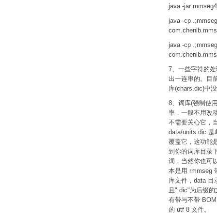
java -jar mmse
java -cp .;mmseg
com.chenlb.m
java -cp .;mmseg4
com.chenlb.m
7、一些字符的
出一连串的。目前
库(chars.di
8、词库(强制使用 U
率，一般不用改动，
不需要关心它，当
data/units
覆盖它，这功能是试
到你的词库目录下)覆
词，当然你也可以使
本是用 rmmseg 带
库文件，data 
且".dic"为后缀的文
有带与不带 BO
的 utf-8 文件。