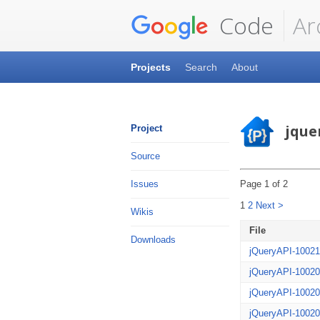
Code
Ar
Projects
Search
About
jque
Project
Source
Page 1 of 2
Issues
1
2
Next >
Wikis
File
Downloads
jQueryAPI-10021
jQueryAPI-10020
jQueryAPI-10020
jQueryAPI-10020