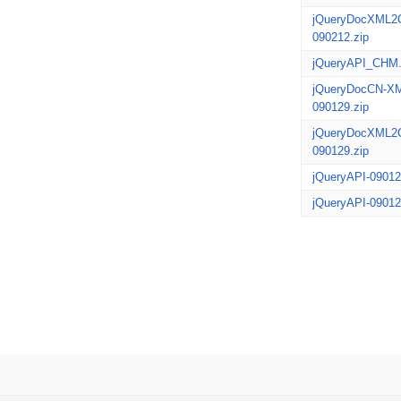
jQueryDocXML2
090212.zip
jQueryAPI_CHM
jQueryDocCN-X
090129.zip
jQueryDocXML2
090129.zip
jQueryAPI-09012
jQueryAPI-09012